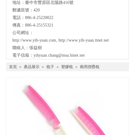
地址：
臺中市豐原區北陽路416號
郵遞區號：420
電話：886-4-25220022
傳真：886-4-25155321
公司網址：
http://www.yih-yuan.com
,
http://www.yih-yuan.ttnet.net
聯絡人：張益樹
電子信箱：
yihyuan.chang@msa.hinet.net
首頁
»
產品展示
»
梳子
»
塑膠梳
»
兩用摺疊梳