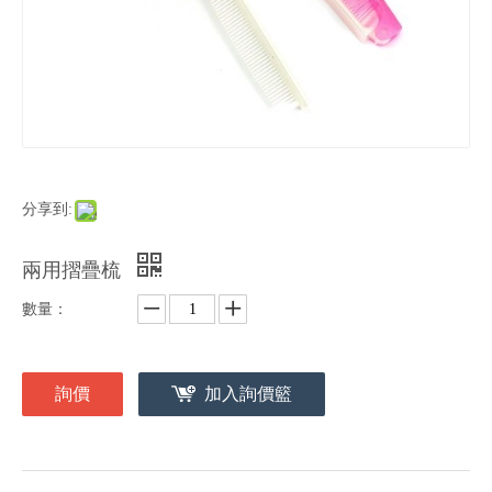
分享到:
兩用摺疊梳
數量：
詢價
加入詢價籃