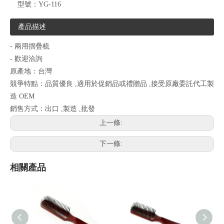
型號：
YG-116
產品描述
- 兩用摺疊梳
- 歡迎洽詢
原產地：台灣
競爭特點：品質優良 ,適用於促銷品或禮贈品 ,接受原廠委託代工製
造 OEM
銷售方式：出口 ,製造 ,批發
上一條:
下一條:
相關產品