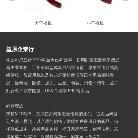
大平板梳
小平板梳
益原企業行
本公司成立於1960年.至今已40餘年，初期以製造髮梳半成品
為主業業務，近年來轉型成為成品製造廠，專業製造各式高
級髮梳、飯店用梳以及各式舒壓按摩器等日常用品相關商
品，從研發、開模、加工、生產、包裝、銷售一體化，並可
配合客戶需求開發，OEM生產客戶所需產品。
經營理念:
秉持MIT精神，堅持在台灣製造最優質的產品，從產品研發
到生產一貫化，以合理的價格，供應客戶最優質的產品，積
極降低成本，改善產品製程，提升產品品質，創新技術、來
滿足客戶的需求，以服務為第一、顧客至上為宗旨。