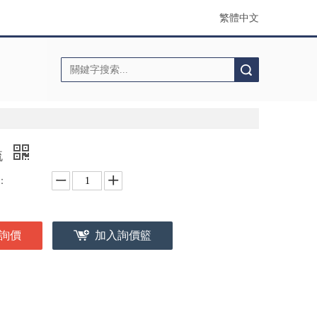
繁體中文
搜索
梳
：
詢價
加入詢價籃