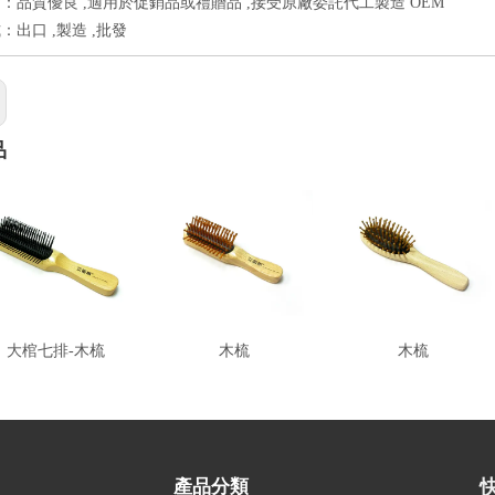
：品質優良 ,適用於促銷品或禮贈品 ,接受原廠委託代工製造 OEM
：出口 ,製造 ,批發
品
大棺七排-木梳
木梳
木梳
產品分類