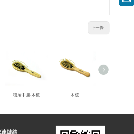
下一條:
稜尾中圓-木梳
木梳
木梳
快速鏈結