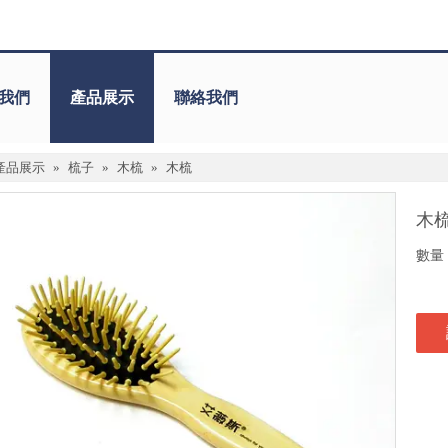
我們
產品展示
聯絡我們
產品展示
»
梳子
»
木梳
»
木梳
木
數量