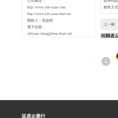
公司網址：
競爭特點
http://www.yih-yuan.com
,
銷售方式
http://www.yih-yuan.ttnet.net
聯絡人：張益樹
上一條:
電子信箱：
yihyuan.chang@msa.hinet.net
相關產
益原企業行