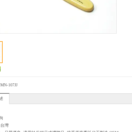
MN-107JJ
述
詢
：台灣