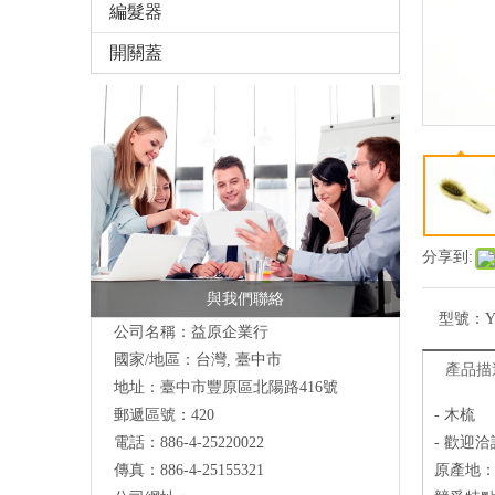
編髮器
開關蓋
分享到:
與我們聯絡
型號：
Y
公司名稱：益原企業行
國家/地區：台灣, 臺中市
產品描
地址：
臺中市豐原區北陽路416號
郵遞區號：420
- 木梳
電話：886-4-25220022
- 歡迎洽
傳真：886-4-25155321
原產地