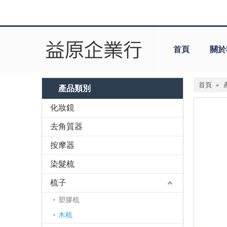
首頁
關於
首頁
»
產品類別
化妝鏡
去角質器
按摩器
染髮梳
梳子
塑膠梳
木梳