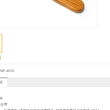
MF-403JJ
述
詢
：台灣