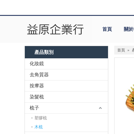
首頁
關於
首頁
»
產品類別
化妝鏡
去角質器
按摩器
染髮梳
梳子
塑膠梳
木梳