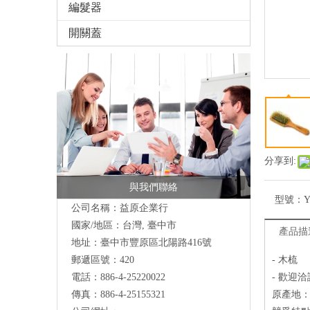
編髮器
開關蓋
分享到:
與我們聯絡
型號：
Y
公司名稱：益原企業行
國家/地區：台灣, 臺中市
產品描
地址：
臺中市豐原區北陽路416號
郵遞區號：420
- 木梳
電話：886-4-25220022
- 歡迎洽
傳真：886-4-25155321
原產地