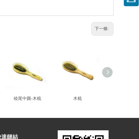
下一條:
稜尾中圓-木梳
木梳
木梳
快速鏈結