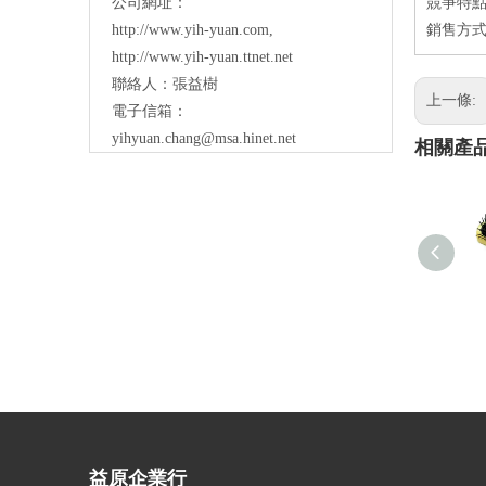
公司網址：
競爭特點
http://www.yih-yuan.com
,
銷售方式
http://www.yih-yuan.ttnet.net
聯絡人：張益樹
上一條:
電子信箱：
yihyuan.chang@msa.hinet.net
相關產
益原企業行