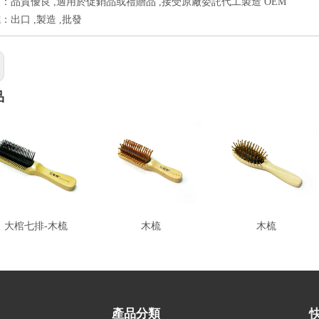
：品質優良 ,適用於促銷品或禮贈品 ,接受原廠委託代工製造 OEM
：出口 ,製造 ,批發
品
大棺七排-木梳
木梳
木梳
產品分類