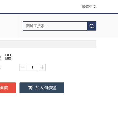
繁體中文
搜索
梳
：
詢價
加入詢價籃