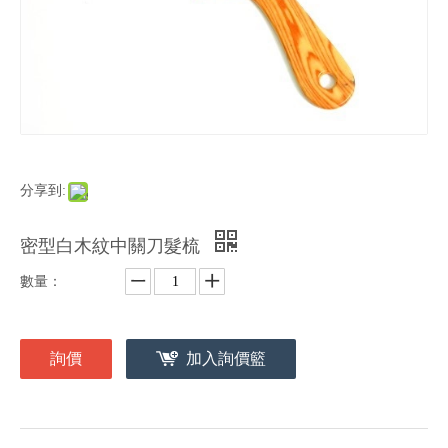
分享到:
密型白木紋中關刀髮梳
數量：
詢價
加入詢價籃