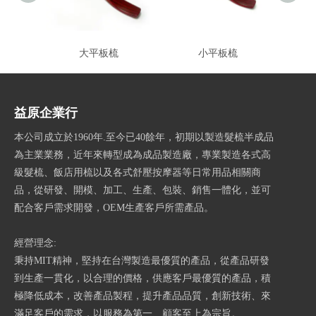
大平板梳
小平板梳
益原企業行
本公司成立於1960年.至今已40餘年，初期以製造髮梳半成品
為主業業務，近年來轉型成為成品製造廠，專業製造各式高
級髮梳、飯店用梳以及各式舒壓按摩器等日常用品相關商
品，從研發、開模、加工、生產、包裝、銷售一體化，並可
配合客戶需求開發，OEM生產客戶所需產品。
經營理念:
秉持MIT精神，堅持在台灣製造最優質的產品，從產品研發
到生產一貫化，以合理的價格，供應客戶最優質的產品，積
極降低成本，改善產品製程，提升產品品質，創新技術、來
滿足客戶的需求，以服務為第一、顧客至上為宗旨。