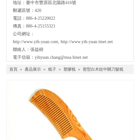
地址：
臺中市豐原區北陽路416號
郵遞區號：420
電話：886-4-25220022
傳真：886-4-25155321
公司網址：
http://www.yih-yuan.com
,
http://www.yih-yuan.ttnet.net
聯絡人：張益樹
電子信箱：
yihyuan.chang@msa.hinet.net
首頁
»
產品展示
»
梳子
»
塑膠梳
»
密型白木紋中關刀髮梳