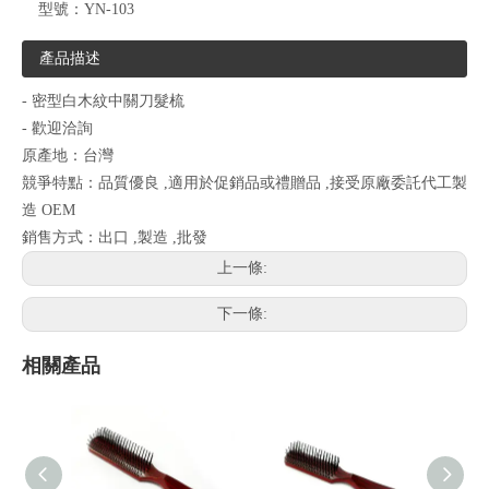
型號：
YN-103
產品描述
- 密型白木紋中關刀髮梳
- 歡迎洽詢
原產地：台灣
競爭特點：品質優良 ,適用於促銷品或禮贈品 ,接受原廠委託代工製
造 OEM
銷售方式：出口 ,製造 ,批發
上一條:
下一條:
相關產品