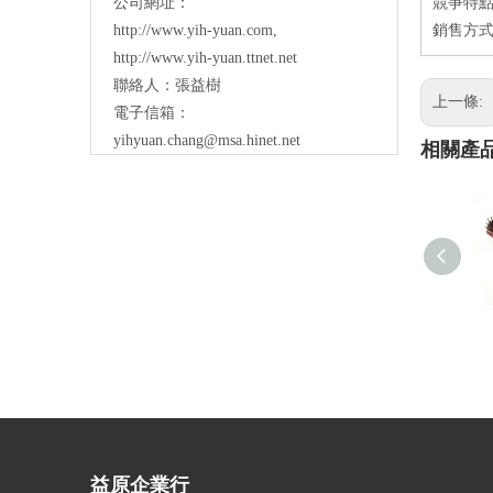
公司網址：
競爭特點
http://www.yih-yuan.com
,
銷售方式
http://www.yih-yuan.ttnet.net
聯絡人：張益樹
上一條:
電子信箱：
yihyuan.chang@msa.hinet.net
相關產
益原企業行