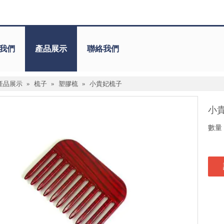
我們
產品展示
聯絡我們
產品展示
»
梳子
»
塑膠梳
»
小貴妃梳子
小
數量