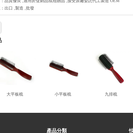
：品質優良 ,適用於促銷品或禮贈品 ,接受原廠委託代工製造 OEM
：出口 ,製造 ,批發
品
大平板梳
小平板梳
九排梳
產品分類