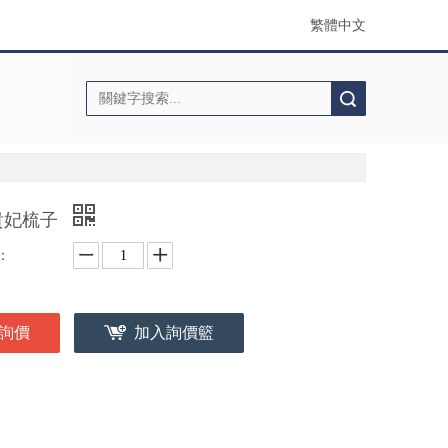
繁體中文
搜索
貴妃梳子
：
詢價
加入詢價籃