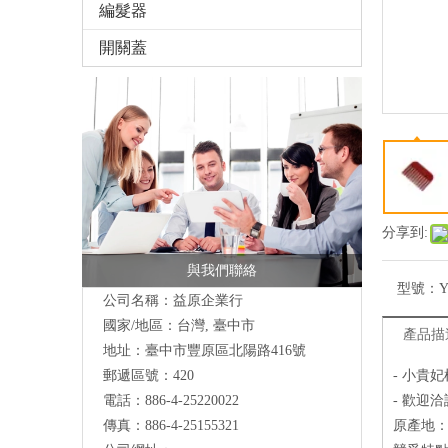
編髮器
開關蓋
分享到:
與我們聯絡
型號：
Y
公司名稱：益原企業行
國家/地區：台灣, 臺中市
產品描
地址：
臺中市豐原區北陽路416號
郵遞區號：420
- 小貴
電話：886-4-25220022
- 歡迎洽
傳真：886-4-25155321
原產地