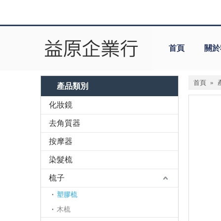
首頁
關於
首頁
»
產品類別
化妝鏡
去角質器
按摩器
染髮梳
梳子
塑膠梳
木梳