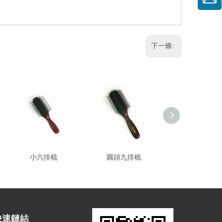
下一條:
小六排梳
圓頭九排梳
長密型金蔥尖尾
快速鏈結