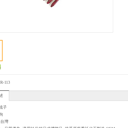
R-113
述
妃梳子
詢
：台灣